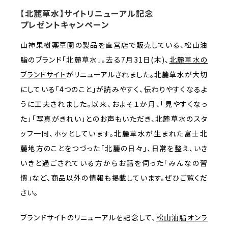
【北麓草水】サイトリニューアル記念
プレゼントキャンペーン
山神果樹薬草園の製品を直営店で販売している、松山油
脂のブランド「北麓草水」。去る7月31日(木)、
北麓草水の
ブランドサイト
がリニューアルされました。北麓草水が大切
にしている「4つのこと」が読みやすく、伝わりやすくなるよ
うに工夫されました。以来、およそ１か月、「見やすくなっ
た」「写真がきれい」とのお声もいただき、北麓草水のスタ
ッフ一同、ホッとしています。北麓草水が生まれた富士北
麓地方のことをつづった「北麓の日々」、日常を整え、いき
いきと過ごされている方からお話を伺った「みんなの習
慣」など、商品以外の情報も掲載しています。ぜひご覧くだ
さい。
ブランドサイトのリニューアルを記念して、
松山油脂オンラ