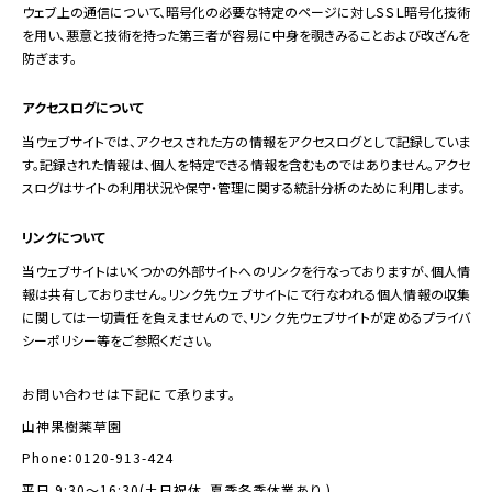
ウェブ上の通信について、暗号化の必要な特定のページに対しＳＳＬ暗号化技術
を用い、悪意と技術を持った第三者が容易に中身を覗きみることおよび改ざんを
防ぎます。
アクセスログについて
当ウェブサイトでは、アクセスされた方の情報をアクセスログとして記録していま
す。記録された情報は、個人を特定できる情報を含むものではありません。アクセ
スログはサイトの利用状況や保守・管理に関する統計分析のために利用します。
リンクについて
当ウェブサイトはいくつかの外部サイトへのリンクを行なっておりますが、個人情
報は共有しておりません。リンク先ウェブサイトにて行なわれる個人情報の収集
に関しては一切責任を負えませんので、リンク先ウェブサイトが定めるプライバ
シーポリシー等をご参照ください。
お問い合わせは下記にて承ります。
山神果樹薬草園
Phone：0120-913-424
平日 9:30～16:30(土日祝休、夏季冬季休業あり )