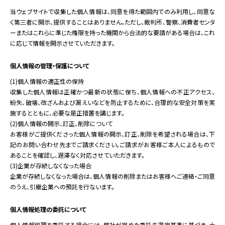
当ウェブサイトで収集した個人情報は、同意を得た範囲内でのみ利用し、同意な
く第三者に開示、提供することはありません。ただし、裁判所、警察、消費者センタ
ーまたはこれらに準じた権限を持った機関から合法的な要請がある場合は、これ
に応じて情報を開示させていただきます。
個人情報の管理・保護について
(1)個人情報の適正性の保持
収集した個人情報は正確かつ最新の状態に保ち、個人情報への不正アクセス、
紛失、破壊、改ざんおよび漏えいなどを防止するために、合理的な安全対策を実
施するとともに、必要な是正措置を講じます。
(2)個人情報の開示、訂正、削除について
お客様がご提供くださった個人情報の開示、訂正、削除を希望される場合は、下
記のお問い合わせ先までご請求ください。ご請求がお客様ご本人によるもので
あることを確認し、遅滞なく対応させていただきます。
(3)企業が存続しなくなった場合
企業が存続しなくなった場合は、個人情報の削除またはお客様へご連絡・ご同意
のうえ、引継企業への預託を行ないます。
個人情報処理の委託について
個人情報処理を委託する場合には、弊社が定めた委託先選定基準に基づき、十