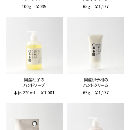
100g
￥935
65g
￥1,177
国産柚子の
国産伊予柑の
ハンドソープ
ハンドクリーム
本体 270mL
￥1,001
65g
￥1,177