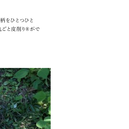
の柄をひとつひと
丸ごと皮削り®がで