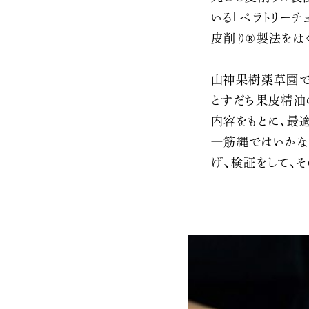
いる「ペラトリー
皮削り®製法をは
山神果樹薬草園で
とすだち果皮精油
内容をもとに、最
一筋縄ではいかな
げ、検証をして、