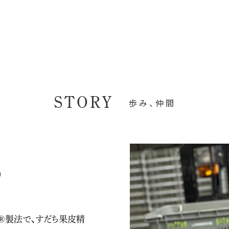
STORY
歩み、仲間
り
®製法で、すだち果皮精