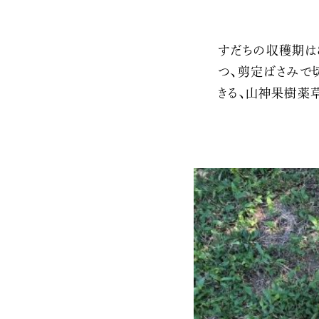
すだちの収穫期は
つ、剪定ばさみで
きる、山神果樹薬