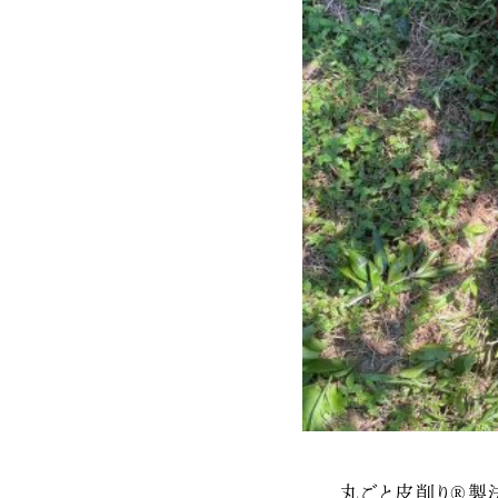
丸ごと皮削り®製