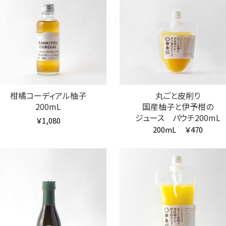
柑橘コーディアル柚子
丸ごと皮削り
200mL
国産柚子と伊予柑の
ジュース パウチ200mL
￥1,080
200mL
￥470