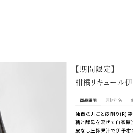
【期間限定】
柑橘リキュール伊予
商品説明
原材料名
独自の丸ごと皮削り(R)
糖と酵母を混ぜて自家醸造
皮なし圧搾果汁で伊予柑