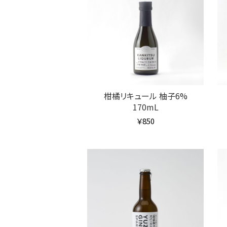
柑橘リキュール 柚子6%
170mL
￥850