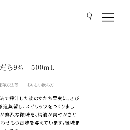
ち9％ 500mL
保存方法等
おいしい飲み方
製法で搾汁した後のすだち果実に、きび
造蒸留し、スピリッツをつくりまし
汁が鮮烈な酸味を、精油が爽やかさと
あわせもつ香味を与えています。後味ま