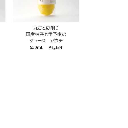
丸ごと皮削り
国産柚子と伊予柑の
ジュース パウチ
550mL
￥1,134